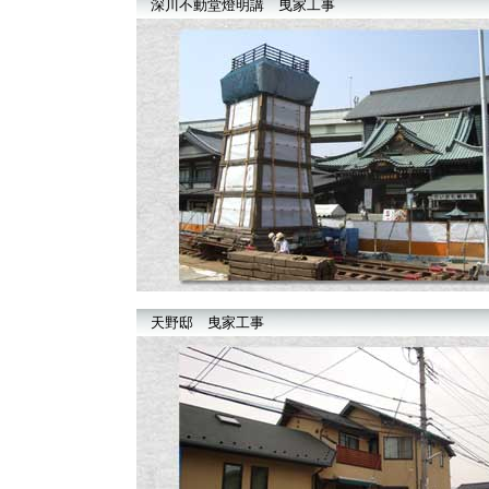
深川不動堂燈明講 曳家工事
天野邸 曳家工事