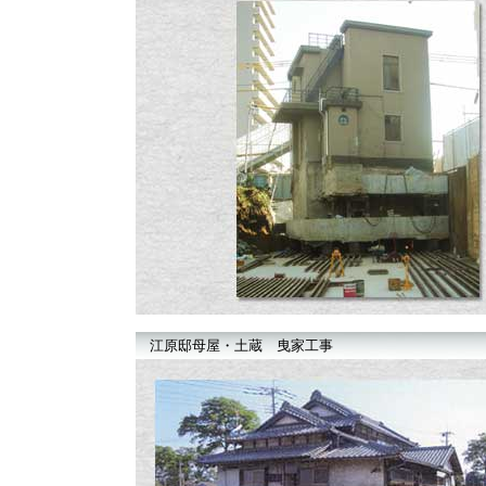
江原邸母屋・土蔵 曳家工事