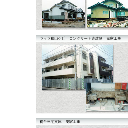
ヴィラ狭山ケ丘 コンクリート造建物 曳家工事
初台三宅文庫 曳家工事